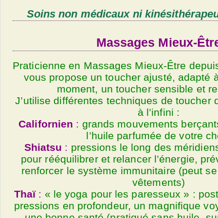
Soins non médicaux ni kinésithérape
Massages Mieux-Êtr
Praticienne en Massages Mieux-Être depuis 
vous propose un toucher ajusté, adapté 
moment, un toucher sensible et rel
J’utilise différentes techniques de toucher
à l’infini :
Californien
:
grands mouvements berçants
l’huile parfumée de votre ch
Shiatsu
:
pressions le long des méridien
pour rééquilibrer et relancer l’énergie, pr
renforcer le système immunitaire (peut se 
vêtements)
Thaï
:
« le yoga pour les paresseux » : pos
pressions en profondeur, un magnifique voy
une bonne santé (pratiqué sans huile, s