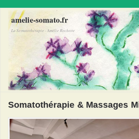
amelie-somato.fr
La Somatothérapie - Amélie Rochette
Somatothérapie & Massages Mi